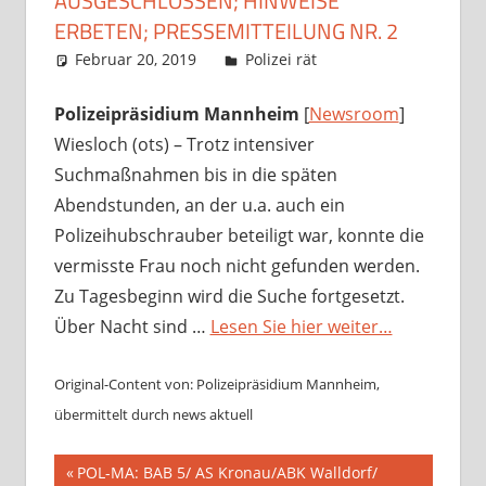
AUSGESCHLOSSEN; HINWEISE
ERBETEN; PRESSEMITTEILUNG NR. 2
Februar 20, 2019
Richard Uhl
Polizei rät
Polizeipräsidium Mannheim
[
Newsroom
]
Wiesloch (ots) – Trotz intensiver
Suchmaßnahmen bis in die späten
Abendstunden, an der u.a. auch ein
Polizeihubschrauber beteiligt war, konnte die
vermisste Frau noch nicht gefunden werden.
Zu Tagesbeginn wird die Suche fortgesetzt.
Über Nacht sind …
Lesen Sie hier weiter…
Original-Content von: Polizeipräsidium Mannheim,
übermittelt durch news aktuell
Beitragsnavigation
Vorheriger
POL-MA: BAB 5/ AS Kronau/ABK Walldorf/