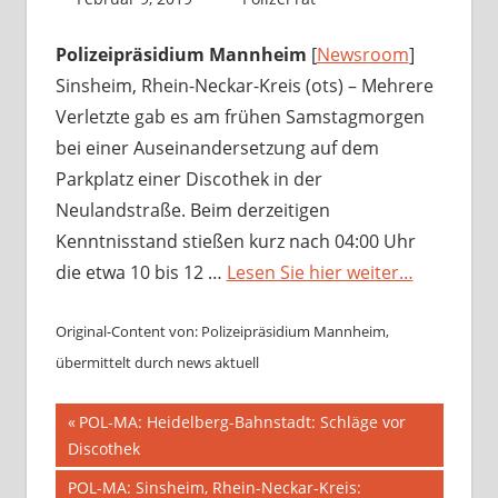
Polizeipräsidium Mannheim
[
Newsroom
]
Sinsheim, Rhein-Neckar-Kreis (ots) – Mehrere
Verletzte gab es am frühen Samstagmorgen
bei einer Auseinandersetzung auf dem
Parkplatz einer Discothek in der
Neulandstraße. Beim derzeitigen
Kenntnisstand stießen kurz nach 04:00 Uhr
die etwa 10 bis 12 …
Lesen Sie hier weiter…
Original-Content von: Polizeipräsidium Mannheim,
übermittelt durch news aktuell
Beitragsnavigation
Vorheriger
POL-MA: Heidelberg-Bahnstadt: Schläge vor
Beitrag:
Discothek
Nächster
POL-MA: Sinsheim, Rhein-Neckar-Kreis: