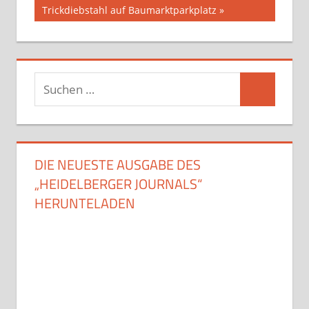
Beitrag:
Trickdiebstahl auf Baumarktparkplatz
Suchen
Suchen
nach:
DIE NEUESTE AUSGABE DES
„HEIDELBERGER JOURNALS“
HERUNTELADEN