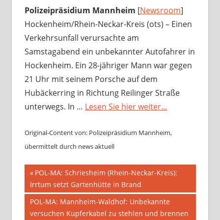
Polizeipräsidium Mannheim
[
Newsroom
]
Hockenheim/Rhein-Neckar-Kreis (ots) – Einen
Verkehrsunfall verursachte am
Samstagabend ein unbekannter Autofahrer in
Hockenheim. Ein 28-jähriger Mann war gegen
21 Uhr mit seinem Porsche auf dem
Hubäckerring in Richtung Reilinger Straße
unterwegs. In …
Lesen Sie hier weiter…
Original-Content von: Polizeipräsidium Mannheim,
übermittelt durch news aktuell
Beitragsnavigation
Vorheriger
POL-MA: Schriesheim (Rhein-Neckar-Kreis):
Beitrag:
Irrtum setzt Gartenhütte in Brand
Nächster
POL-MA: Mannheim-Waldhof: Unbekannte
Beitrag:
versuchen Kupferkabel zu stehlen und brennen