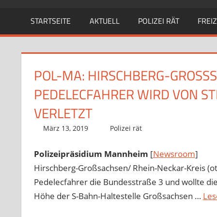
STARTSEITE
AKTUELL
POLIZEI RÄT
FREIZ
POL-MA: HIRSCHBERG-GROSSSA
EDELECFAHRER WIRD VON STR
RLETZT
März 13, 2019
Richard Uhl
Polizei rät
Polizeipräsidium Mannheim
[
Newsroom
]
Hirschberg-Großsachsen/ Rhein-Neckar-Kreis (ot
Pedelecfahrer die Bundesstraße 3 und wollte die
Höhe der S-Bahn-Haltestelle Großsachsen …
Les