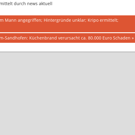
ittelt durch news aktuell
Mann angegriffen; Hintergründe unklar; Kripo ermittelt;
-Sandhofen: Küchenbrand verursacht ca. 80.000 Euro Schaden