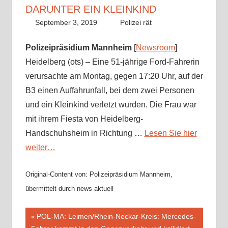
DARUNTER EIN KLEINKIND
September 3, 2019
Richard Uhl
Polizei rät
Polizeipräsidium Mannheim
[
Newsroom
]
Heidelberg (ots) – Eine 51-jährige Ford-Fahrerin
verursachte am Montag, gegen 17:20 Uhr, auf der
B3 einen Auffahrunfall, bei dem zwei Personen
und ein Kleinkind verletzt wurden. Die Frau war
mit ihrem Fiesta von Heidelberg-
Handschuhsheim in Richtung …
Lesen Sie hier
weiter…
Original-Content von: Polizeipräsidium Mannheim,
übermittelt durch news aktuell
Beitragsnavigation
Vorheriger
POL-MA: Leimen/Rhein-Neckar-Kreis: Mercedes-
Beitrag: