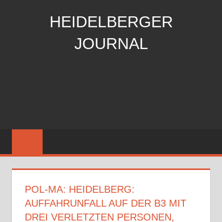
Zum
HEIDELBERGER
Inhalt
springen
JOURNAL
unabhängiges,
überparteiliches,
kostenloses
stadt
journal
POL-MA: HEIDELBERG:
AUFFAHRUNFALL AUF DER B3 MIT
DREI VERLETZTEN PERSONEN,