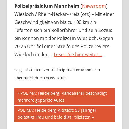
Polizeipräsidium Mannheim
[
Newsroom
]
Wiesloch / Rhein-Neckar-Kreis (ots) – Mit einer
Geschwindigkeit von bis zu 100 km / h
lieferten sich ein Rollerfahrer und sein Sozius
ein Rennen mit der Polizei in Wiesloch. Gegen
20:25 Uhr fiel einer Streife des Polizeireviers
Wiesloch in der …
Lesen Sie hier weiter…
Original-Content von: Polizeipräsidium Mannheim,
übermittelt durch news aktuell
Beitragsnavigation
Vorheriger
POL-MA: Heidelberg: Randalierer beschädigt
Beitrag:
mehrere geparkte Autos
Nächster
POL-MA: Heidelberg-Altstadt: 55-Jähriger
Beitrag:
belästigt Frau und beleidigt Polizisten