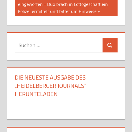
Beitrag:
eingeworfen – Duo brach in Lottogeschäft ein
Polizei ermittelt und bittet um Hinweise
Suchen
Suchen
nach:
DIE NEUESTE AUSGABE DES
„HEIDELBERGER JOURNALS“
HERUNTELADEN