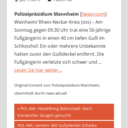
Polizeipräsidium Mannheim
[
Newsroom
]
Weinheim/ Rhein-Neckar-Kreis (ots) – Am
Sonntag gegen 09.30 Uhr trat eine 50-jährige
Fußgängerin in einen 40 cm tiefen Gulli im
Schlosshof. Ein oder mehrere Unbekannte
hatten zuvor den Gullideckel entfernt. Die
Fußgängerin verletzte sich schwer und …
Lesen Sie hier weiter…
Original-Content von: Polizeipräsidium Mannheim,
übermittelt durch news aktuell
Beitragsnavigation
Vorheriger
POL-MA: Heidelberg-Bahnstadt: Nach
Beitrag:
Eierwürfen Zeugen gesucht!
Nächster
POL-MA: Leimen: Mit Gullydeckel Scheibe