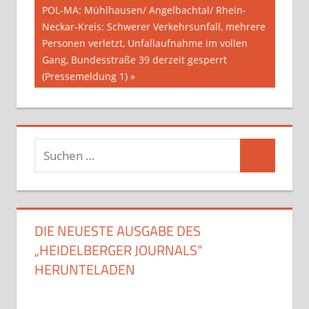
Nächster
POL-MA: Mühlhausen/ Angelbachtal/ Rhein-
Beitrag:
Neckar-Kreis: Schwerer Verkehrsunfall, mehrere
Personen verletzt, Unfallaufnahme im vollen
Gang, Bundesstraße 39 derzeit gesperrt
(Pressemeldung 1)
Suchen
Suchen
nach:
DIE NEUESTE AUSGABE DES
„HEIDELBERGER JOURNALS“
HERUNTELADEN