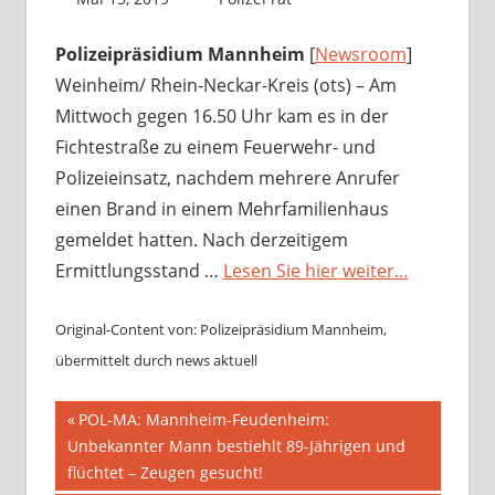
Polizeipräsidium Mannheim
[
Newsroom
]
Weinheim/ Rhein-Neckar-Kreis (ots) – Am
Mittwoch gegen 16.50 Uhr kam es in der
Fichtestraße zu einem Feuerwehr- und
Polizeieinsatz, nachdem mehrere Anrufer
einen Brand in einem Mehrfamilienhaus
gemeldet hatten. Nach derzeitigem
Ermittlungsstand …
Lesen Sie hier weiter…
Original-Content von: Polizeipräsidium Mannheim,
übermittelt durch news aktuell
Beitragsnavigation
Vorheriger
POL-MA: Mannheim-Feudenheim:
Beitrag:
Unbekannter Mann bestiehlt 89-Jährigen und
flüchtet – Zeugen gesucht!