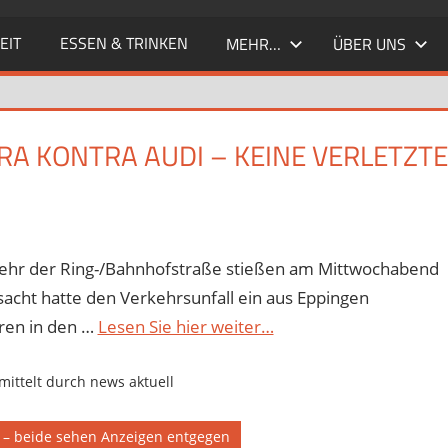
EIT
ESSEN & TRINKEN
MEHR…
ÜBER UNS
RA KONTRA AUDI – KEINE VERLETZTE
rkehr der Ring-/Bahnhofstraße stießen am Mittwochabend
cht hatte den Verkehrsunfall ein aus Eppingen
ren in den …
Lesen Sie hier weiter…
ittelt durch news aktuell
r – beide sehen Anzeigen entgegen