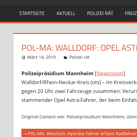
STARTSEITE
AKTUELL
POLIZEI RÄT
FREIZ
POL-MA: WALLDORF: OPEL AST
März 14, 2019
Richard Uhl
Polizei rät
Polizeipräsidium Mannheim
[
Newsroom
]
Walldorf/Rhein-Neckar-Kreis (ots) – Im Kreisve
gegen 20 Uhr zwei Fahrzeuge zusammen. Verursa
stammender Opel Astra-Fahrer, der beim Einfah
Original-Content von: Polizeipräsidium Mannheim, überm
Beitragsnavigation
Vorheriger
POL-MA: Wiesloch: Hyundai-Fahrer erfasst Radfahre