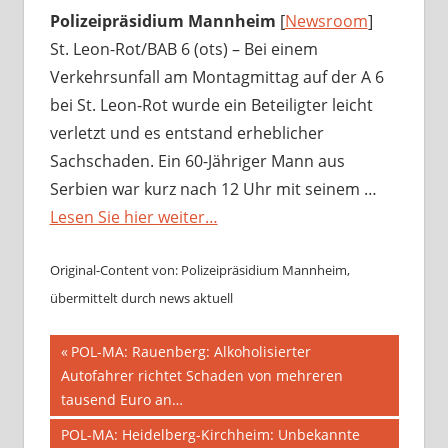
Polizeipräsidium Mannheim
[
Newsroom
]
St. Leon-Rot/BAB 6 (ots) – Bei einem
Verkehrsunfall am Montagmittag auf der A 6
bei St. Leon-Rot wurde ein Beteiligter leicht
verletzt und es entstand erheblicher
Sachschaden. Ein 60-Jähriger Mann aus
Serbien war kurz nach 12 Uhr mit seinem …
Lesen Sie hier weiter…
Original-Content von: Polizeipräsidium Mannheim,
übermittelt durch news aktuell
Beitragsnavigation
Vorheriger
POL-MA: Rauenberg: Alkoholisierter
Beitrag:
Autofahrer richtet Schaden von mehreren
tausend Euro an…
Nächster
POL-MA: Heidelberg-Kirchheim: Unbekannte