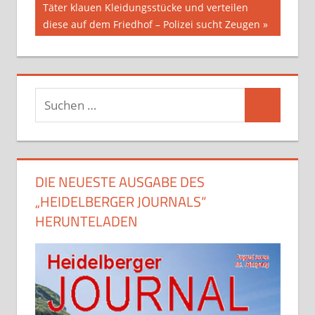
Beitrag:
Täter klauen Kleidungsstücke und verteilen
diese auf dem Friedhof – Polizei sucht Zeugen
Suchen
Suchen
nach:
DIE NEUESTE AUSGABE DES
„HEIDELBERGER JOURNALS“
HERUNTELADEN