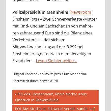
Polizeipräsidium Mannheim
[
Newsroom
]
Sinsheim (ots) – Zwei Schwerverletzte -Mutter
mit Kind- und ein Sachschaden von mehre-
ren zehntausend Euro sind die Bilanz eines
Verkehrsunfalls, der sich am
Mittwochnachmittag auf der B 292 bei
Sinsheim ereignete. Nach dem derzeitigen
Stand der …
Lesen Sie hier weiter…
Original-Content von: Polizeipräsidium Mannheim,
übermittelt durch news aktuell
Beitragsnavigation
Vorheriger
POL-MA: Dossenheim, Rhein Neckar Kreis:
Beitrag:
Einbruch in Bäckereifiliale
Nächster
POL-MA: Sinsheim: Schwerer Verkehrsunfall auf