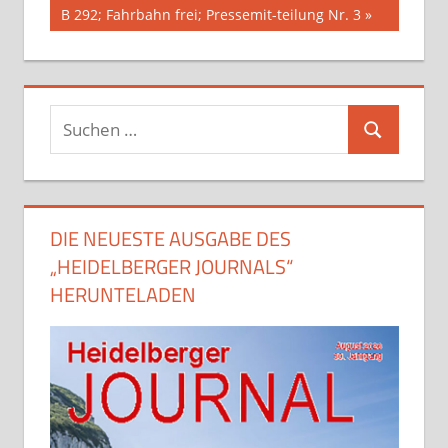
Beitrag:
B 292; Fahrbahn frei; Pressemit-teilung Nr. 3
Suchen
Suchen
nach:
DIE NEUESTE AUSGABE DES
„HEIDELBERGER JOURNALS“
HERUNTELADEN