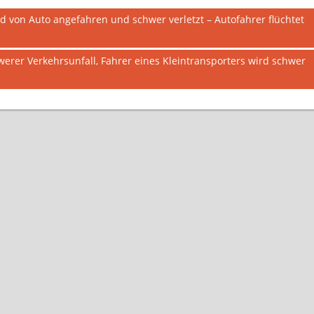
d von Auto angefahren und schwer verletzt – Autofahrer flüchtet
erer Verkehrsunfall, Fahrer eines Kleintransporters wird schwer