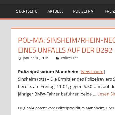
STARTSEITE
AKTUELL
POLIZEI RÄT
FREIZ
POL-MA: SINSHEIM/RHEIN-NEC
EINES UNFALLS AUF DER B292
Januar 16, 2019
Richard Uhl
Polizei rät
Polizeipräsidium Mannheim
[
Newsroom
]
Sinsheim (ots) – Die Ermittler des Polizeirevier
bereits am Freitag, 11.01, gegen 6:50 Uhr, auf d
jähriger BMW-Fahrer befuhren beide …
Lesen Si
Original-Content von: Polizeipräsidium Mannheim, überm