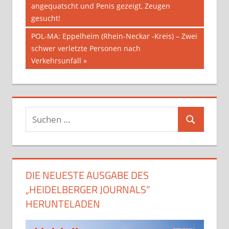
Beitrag:
angequatscht und Penis gezeigt, Zeugen
gesucht!
Nächster
POL-MA: Eppelheim (Rhein-Neckar -Kreis) – Zwei
Beitrag:
schwer verletzte Personen nach
Verkehrsunfall
Suchen
Suchen
nach:
DIE NEUESTE AUSGABE DES
„HEIDELBERGER JOURNALS“
HERUNTELADEN