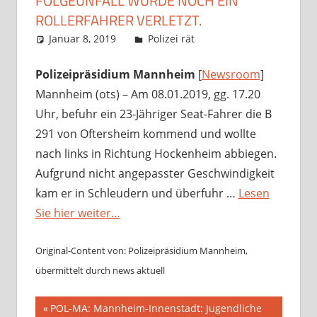
FOLGEUNFALL WURDE NOCH EIN
ROLLERFAHRER VERLETZT.
Januar 8, 2019
Richard Uhl
Polizei rät
Polizeipräsidium Mannheim
[
Newsroom
]
Mannheim (ots) – Am 08.01.2019, gg. 17.20
Uhr, befuhr ein 23-Jähriger Seat-Fahrer die B
291 von Oftersheim kommend und wollte
nach links in Richtung Hockenheim abbiegen.
Aufgrund nicht angepasster Geschwindigkeit
kam er in Schleudern und überfuhr …
Lesen
Sie hier weiter…
Original-Content von: Polizeipräsidium Mannheim,
übermittelt durch news aktuell
Beitragsnavigation
Vorheriger
POL-MA: Mannheim-Innenstadt: Jugendliche