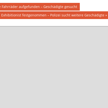
 Fahrräder aufgefunden – Geschädigte gesucht
 Exhibitionist festgenommen – Polizei sucht weitere Geschädigte