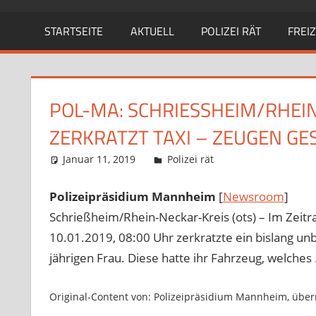
STARTSEITE
AKTUELL
POLIZEI RÄT
FREIZ
POL-MA: SCHRIESSHEIM/RHEIN
ERKRATZT TAXI – ZEUGEN GES
Januar 11, 2019
Richard Uhl
Polizei rät
Polizeipräsidium Mannheim
[
Newsroom
]
Schrießheim/Rhein-Neckar-Kreis (ots) – Im Zeit
10.01.2019, 08:00 Uhr zerkratzte ein bislang u
jährigen Frau. Diese hatte ihr Fahrzeug, welches
Original-Content von: Polizeipräsidium Mannheim, überm