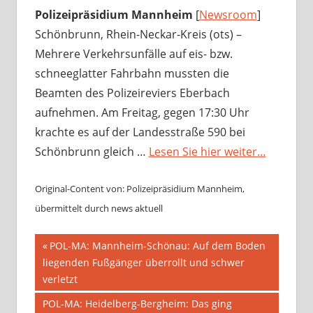
Polizeipräsidium Mannheim
[
Newsroom
]
Schönbrunn, Rhein-Neckar-Kreis (ots) –
Mehrere Verkehrsunfälle auf eis- bzw.
schneeglatter Fahrbahn mussten die
Beamten des Polizeireviers Eberbach
aufnehmen. Am Freitag, gegen 17:30 Uhr
krachte es auf der Landesstraße 590 bei
Schönbrunn gleich …
Lesen Sie hier weiter…
Original-Content von: Polizeipräsidium Mannheim,
übermittelt durch news aktuell
Beitragsnavigation
Vorheriger
POL-MA: Mannheim-Schönau: Auf dem Boden
Beitrag:
liegenden Fußgänger überrollt und schwer
verletzt
Nächster
POL-MA: Heidelberg-Bergheim: Das ging