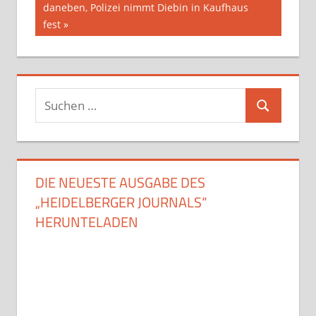
Beitrag:
daneben, Polizei nimmt Diebin in Kaufhaus
fest
Suchen
Suchen
nach:
DIE NEUESTE AUSGABE DES
„HEIDELBERGER JOURNALS“
HERUNTELADEN