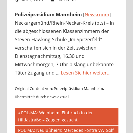
Polizeipräsidium Mannheim
[
Newsroom
]
Neckargemünd/Rhein-Neckar-Kreis (ots) – In
die abgeschlossenen Klassenzimmern der
Steven-Hawking-Schule „Im Spitzerfeld“
verschaffen sich in der Zeit zwischen
Dienstagnachmittag, 16.30 und
Mittwochmorgen, 7 Uhr bislang unbekannte
Täter Zugang und …
Lesen Sie hier weiter…
Original-Content von: Polizeipräsidium Mannheim,
übermittelt durch news aktuell
Beitragsnavigation
Vorheriger
POL-MA: Weinheim: Einbruch in der
Beitrag:
Hildastraße – Zeugen gesucht
Nächster
POL-MA: Neulußheim: Mercedes kontra VW Golf