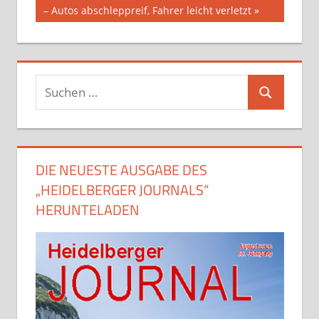
Beitrag:
– Autos abschleppreif, Fahrer leicht verletzt
Suchen
Suchen
nach:
DIE NEUESTE AUSGABE DES
„HEIDELBERGER JOURNALS“
HERUNTELADEN