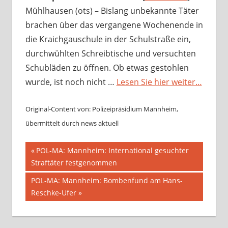
Mühlhausen (ots) – Bislang unbekannte Täter
brachen über das vergangene Wochenende in
die Kraichgauschule in der Schulstraße ein,
durchwühlten Schreibtische und versuchten
Schubläden zu öffnen. Ob etwas gestohlen
wurde, ist noch nicht …
Lesen Sie hier weiter…
Original-Content von: Polizeipräsidium Mannheim,
übermittelt durch news aktuell
Beitragsnavigation
Vorheriger
POL-MA: Mannheim: International gesuchter
Beitrag:
Straftäter festgenommen
Nächster
POL-MA: Mannheim: Bombenfund am Hans-
Beitrag:
Reschke-Ufer