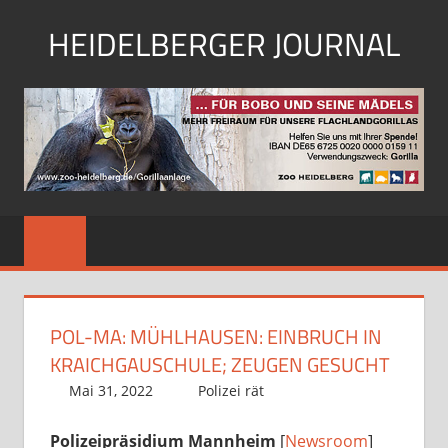
Zum
HEIDELBERGER JOURNAL
Inhalt
springen
unabhängiges,
überparteiliches,
kostenloses
stadt
journal
POL-MA: MÜHLHAUSEN: EINBRUCH IN
KRAICHGAUSCHULE; ZEUGEN GESUCHT
Mai 31, 2022
Richard Uhl
Polizei rät
Polizeipräsidium Mannheim
[
Newsroom
]