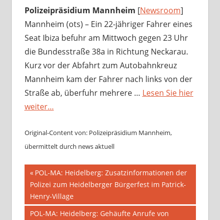
Polizeipräsidium Mannheim
[
Newsroom
]
Mannheim (ots) – Ein 22-jähriger Fahrer eines
Seat Ibiza befuhr am Mittwoch gegen 23 Uhr
die Bundesstraße 38a in Richtung Neckarau.
Kurz vor der Abfahrt zum Autobahnkreuz
Mannheim kam der Fahrer nach links von der
Straße ab, überfuhr mehrere …
Lesen Sie hier
weiter…
Original-Content von: Polizeipräsidium Mannheim,
übermittelt durch news aktuell
Beitragsnavigation
Vorheriger
POL-MA: Heidelberg: Zusatzinformationen der
Beitrag:
Polizei zum Heidelberger Bürgerfest im Patrick-
Henry-Village
Nächster
POL-MA: Heidelberg: Gehäufte Anrufe von