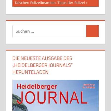
Beitrag:
falschen Polizeibeamten, Tipps der Polizei
Suchen
Suchen
nach:
DIE NEUESTE AUSGABE DES
„HEIDELBERGER JOURNALS“
HERUNTELADEN