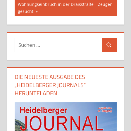
Beitrag:
Wohnungseinbruch in der Draisstraße – Zeugen
gesucht!
Suchen
Suchen
nach:
DIE NEUESTE AUSGABE DES
„HEIDELBERGER JOURNALS“
HERUNTELADEN