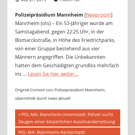
Polizeipräsidium Mannheim
[
Newsroom
]
Mannheim (ots) – Ein 53-Jähriger wurde am
Samstagabend, gegen 22:25 Uhr, in der
Bismarckstraße, in Höhe des Friedrichparks,
von einer Gruppe bestehend aus vier
Männern angegriffen. Die Unbekannten
hatten dem Geschädigten grundlos mehrfach
ins …
Lesen Sie hier weiter…
Original-Content von: Polizeipräsidium Mannheim,
übermittelt durch news aktuell
Beitragsnavigation
Vorheriger
POL-MA: Mannheim-Innenstadt: Polizei sucht
Beitrag:
Zeugen einer körperlichen Auseinandersetzung
Nächster
POL-MA: Mannheim-Neckarstadt: