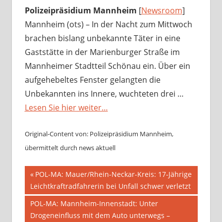
Polizeipräsidium Mannheim
[
Newsroom
]
Mannheim (ots) – In der Nacht zum Mittwoch
brachen bislang unbekannte Täter in eine
Gaststätte in der Marienburger Straße im
Mannheimer Stadtteil Schönau ein. Über ein
aufgehebeltes Fenster gelangten die
Unbekannten ins Innere, wuchteten drei …
Lesen Sie hier weiter…
Original-Content von: Polizeipräsidium Mannheim,
übermittelt durch news aktuell
Beitragsnavigation
Vorheriger
POL-MA: Mauer/Rhein-Neckar-Kreis: 17-Jährige
Beitrag:
Leichtkraftradfahrerin bei Unfall schwer verletzt
Nächster
POL-MA: Mannheim-Innenstadt: Unter
Beitrag:
Drogeneinfluss mit dem Auto unterwegs –