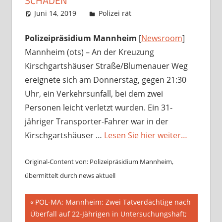
CHADEN
Juni 14, 2019
Richard Uhl
Polizei rät
Polizeipräsidium Mannheim
[
Newsroom
]
Mannheim (ots) – An der Kreuzung
Kirschgartshäuser Straße/Blumenauer Weg
ereignete sich am Donnerstag, gegen 21:30
Uhr, ein Verkehrsunfall, bei dem zwei
Personen leicht verletzt wurden. Ein 31-
jähriger Transporter-Fahrer war in der
Kirschgartshäuser …
Lesen Sie hier weiter…
Original-Content von: Polizeipräsidium Mannheim,
übermittelt durch news aktuell
Beitragsnavigation
Vorheriger
POL-MA: Mannheim: Zwei Tatverdächtige nach
Beitrag:
Überfall auf 22-Jährigen in Untersuchungshaft;