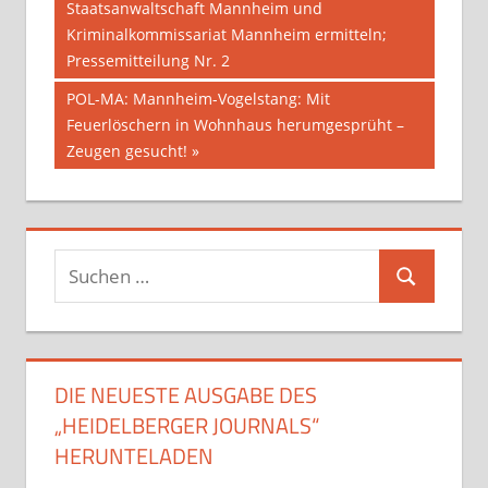
Staatsanwaltschaft Mannheim und
Kriminalkommissariat Mannheim ermitteln;
Pressemitteilung Nr. 2
Nächster
POL-MA: Mannheim-Vogelstang: Mit
Beitrag:
Feuerlöschern in Wohnhaus herumgesprüht –
Zeugen gesucht!
Suchen
Suchen
nach:
DIE NEUESTE AUSGABE DES
„HEIDELBERGER JOURNALS“
HERUNTELADEN