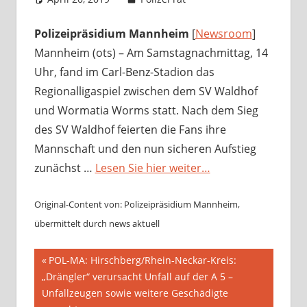
Polizeipräsidium Mannheim
[
Newsroom
]
Mannheim (ots) – Am Samstagnachmittag, 14
Uhr, fand im Carl-Benz-Stadion das
Regionalligaspiel zwischen dem SV Waldhof
und Wormatia Worms statt. Nach dem Sieg
des SV Waldhof feierten die Fans ihre
Mannschaft und den nun sicheren Aufstieg
zunächst …
Lesen Sie hier weiter…
Original-Content von: Polizeipräsidium Mannheim,
übermittelt durch news aktuell
Beitragsnavigation
Vorheriger
POL-MA: Hirschberg/Rhein-Neckar-Kreis:
Beitrag:
„Drängler“ verursacht Unfall auf der A 5 –
Unfallzeugen sowie weitere Geschädigte