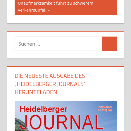
Beitrag:
Unaufmerksamkeit führt zu schwerem
Verkehrsunfall
Suchen
Suchen
nach:
DIE NEUESTE AUSGABE DES
„HEIDELBERGER JOURNALS“
HERUNTELADEN