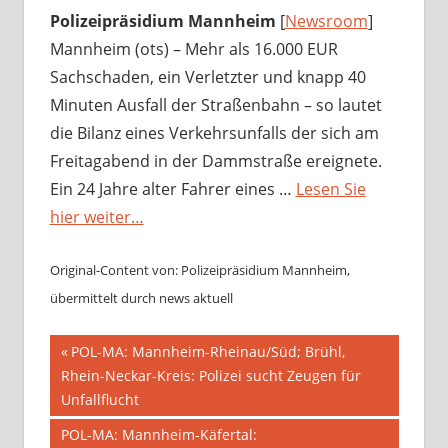
Polizeipräsidium Mannheim
[
Newsroom
]
Mannheim (ots) – Mehr als 16.000 EUR
Sachschaden, ein Verletzter und knapp 40
Minuten Ausfall der Straßenbahn – so lautet
die Bilanz eines Verkehrsunfalls der sich am
Freitagabend in der Dammstraße ereignete.
Ein 24 Jahre alter Fahrer eines …
Lesen Sie
hier weiter…
Original-Content von: Polizeipräsidium Mannheim,
übermittelt durch news aktuell
Beitragsnavigation
Vorheriger
POL-MA: Mannheim-Rheinau/Süd; Brühl,
Beitrag:
Rhein-Neckar-Kreis: Polizei sucht Zeugen für
Unfallflucht
Nächster
POL-MA: Mannheim-Käfertal: