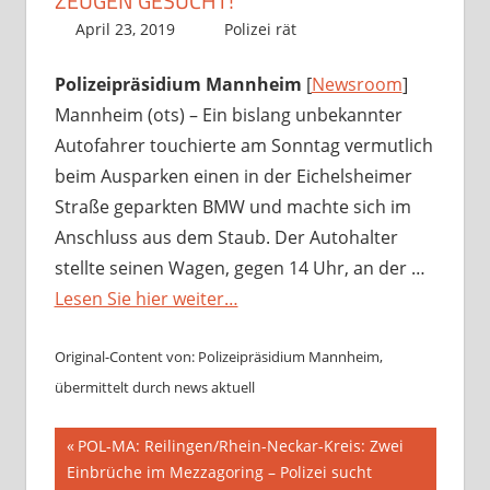
ZEUGEN GESUCHT!
April 23, 2019
Richard Uhl
Polizei rät
Polizeipräsidium Mannheim
[
Newsroom
]
Mannheim (ots) – Ein bislang unbekannter
Autofahrer touchierte am Sonntag vermutlich
beim Ausparken einen in der Eichelsheimer
Straße geparkten BMW und machte sich im
Anschluss aus dem Staub. Der Autohalter
stellte seinen Wagen, gegen 14 Uhr, an der …
Lesen Sie hier weiter…
Original-Content von: Polizeipräsidium Mannheim,
übermittelt durch news aktuell
Beitragsnavigation
Vorheriger
POL-MA: Reilingen/Rhein-Neckar-Kreis: Zwei
Beitrag:
Einbrüche im Mezzagoring – Polizei sucht