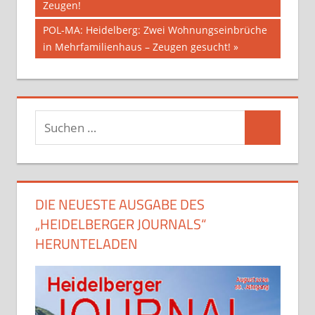
Zeugen!
Nächster
POL-MA: Heidelberg: Zwei Wohnungseinbrüche
Beitrag:
in Mehrfamilienhaus – Zeugen gesucht!
Suchen
Suchen
nach:
DIE NEUESTE AUSGABE DES
„HEIDELBERGER JOURNALS“
HERUNTELADEN