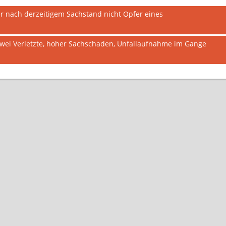
 nach derzeitigem Sachstand nicht Opfer eines
zwei Verletzte, hoher Sachschaden, Unfallaufnahme im Gange