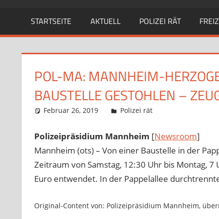
STARTSEITE
AKTUELL
POLIZEI RÄT
FREIZ
POL-MA: MANNHEIM-HERZOGE
BAUSTELLE GESTOHLEN – ZEU
Februar 26, 2019
Richard Uhl
Polizei rät
Polizeipräsidium Mannheim
[
Newsroom
]
Mannheim (ots) – Von einer Baustelle in der Pa
Zeitraum von Samstag, 12:30 Uhr bis Montag, 
Euro entwendet. In der Pappelallee durchtrennt
Original-Content von: Polizeipräsidium Mannheim, überm