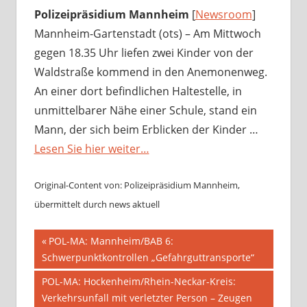
Polizeipräsidium Mannheim
[
Newsroom
]
Mannheim-Gartenstadt (ots) – Am Mittwoch
gegen 18.35 Uhr liefen zwei Kinder von der
Waldstraße kommend in den Anemonenweg.
An einer dort befindlichen Haltestelle, in
unmittelbarer Nähe einer Schule, stand ein
Mann, der sich beim Erblicken der Kinder …
Lesen Sie hier weiter…
Original-Content von: Polizeipräsidium Mannheim,
übermittelt durch news aktuell
Beitragsnavigation
Vorheriger
POL-MA: Mannheim/BAB 6:
Beitrag:
Schwerpunktkontrollen „Gefahrguttransporte“
Nächster
POL-MA: Hockenheim/Rhein-Neckar-Kreis:
Beitrag:
Verkehrsunfall mit verletzter Person – Zeugen