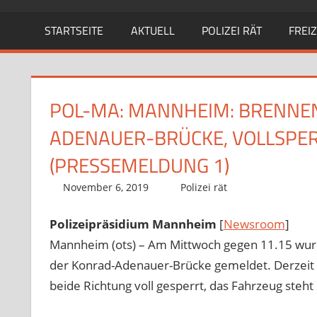
STARTSEITE
AKTUELL
POLIZEI RÄT
FREIZ
POL-MA: MANNHEIM: BRENNE
ADENAUER-BRÜCKE, VOLLSPE
(PRESSEMELDUNG 1)
November 6, 2019
Richard Uhl
Polizei rät
Polizeipräsidium Mannheim
[
Newsroom
]
Mannheim (ots) – Am Mittwoch gegen 11.15 wurd
der Konrad-Adenauer-Brücke gemeldet. Derzeit sin
beide Richtung voll gesperrt, das Fahrzeug steht