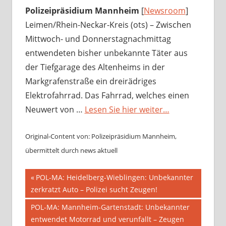
Polizeipräsidium Mannheim
[
Newsroom
]
Leimen/Rhein-Neckar-Kreis (ots) – Zwischen
Mittwoch- und Donnerstagnachmittag
entwendeten bisher unbekannte Täter aus
der Tiefgarage des Altenheims in der
Markgrafenstraße ein dreirädriges
Elektrofahrrad. Das Fahrrad, welches einen
Neuwert von …
Lesen Sie hier weiter…
Original-Content von: Polizeipräsidium Mannheim,
übermittelt durch news aktuell
Beitragsnavigation
Vorheriger
POL-MA: Heidelberg-Wieblingen: Unbekannter
Beitrag:
zerkratzt Auto – Polizei sucht Zeugen!
Nächster
POL-MA: Mannheim-Gartenstadt: Unbekannter
Beitrag:
entwendet Motorrad und verunfallt – Zeugen