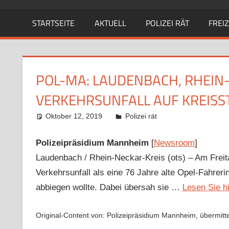
STARTSEITE
AKTUELL
POLIZEI RÄT
FREIZ
POL-MA: LAUDENBACH, RHEIN
VERKEHRSUNFALL AUF KREISST
Oktober 12, 2019
Richard Uhl
Polizei rät
Polizeipräsidium Mannheim
[
Newsroom
]
Laudenbach / Rhein-Neckar-Kreis (ots) – Am Frei
Verkehrsunfall als eine 76 Jahre alte Opel-Fahrer
abbiegen wollte. Dabei übersah sie …
Lesen Sie h
Original-Content von: Polizeipräsidium Mannheim, übermitte