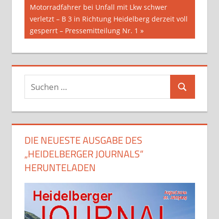
Beitrag:
Motorradfahrer bei Unfall mit Lkw schwer
verletzt – B 3 in Richtung Heidelberg derzeit voll
gesperrt – Pressemitteilung Nr. 1
Suchen
Suchen
nach:
DIE NEUESTE AUSGABE DES
„HEIDELBERGER JOURNALS“
HERUNTELADEN