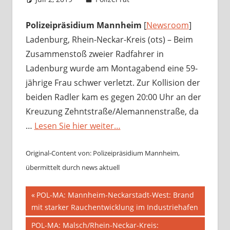
Polizeipräsidium Mannheim
[
Newsroom
]
Ladenburg, Rhein-Neckar-Kreis (ots) – Beim
Zusammenstoß zweier Radfahrer in
Ladenburg wurde am Montagabend eine 59-
jährige Frau schwer verletzt. Zur Kollision der
beiden Radler kam es gegen 20:00 Uhr an der
Kreuzung Zehntstraße/Alemannenstraße, da
…
Lesen Sie hier weiter…
Original-Content von: Polizeipräsidium Mannheim,
übermittelt durch news aktuell
Beitragsnavigation
Vorheriger
POL-MA: Mannheim-Neckarstadt-West: Brand
Beitrag:
mit starker Rauchentwicklung im Industriehafen
Nächster
POL-MA: Malsch/Rhein-Neckar-Kreis: