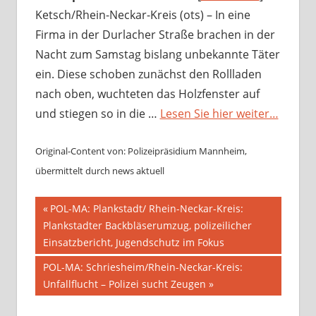
Ketsch/Rhein-Neckar-Kreis (ots) – In eine
Firma in der Durlacher Straße brachen in der
Nacht zum Samstag bislang unbekannte Täter
ein. Diese schoben zunächst den Rollladen
nach oben, wuchteten das Holzfenster auf
und stiegen so in die …
Lesen Sie hier weiter…
Original-Content von: Polizeipräsidium Mannheim,
übermittelt durch news aktuell
Beitragsnavigation
Vorheriger
POL-MA: Plankstadt/ Rhein-Neckar-Kreis:
Beitrag:
Plankstadter Backbläserumzug, polizeilicher
Einsatzbericht, Jugendschutz im Fokus
Nächster
POL-MA: Schriesheim/Rhein-Neckar-Kreis:
Beitrag:
Unfallflucht – Polizei sucht Zeugen