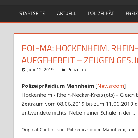
STARTSEITE
AKTUELL
POLIZEI RÄT
FREIZ
POL-MA: HOCKENHEIM, RHEIN
AUFGEHEBELT – ZEUGEN GESU
Juni 12, 2019
Richard Uhl
Polizei rät
Polizeipräsidium Mannheim
[
Newsroom
]
Hockenheim / Rhein-Neckar-Kreis (ots) – Gleich
Zeitraum vom 08.06.2019 bis zum 11.06.2019 die 
entwendete nichts. Neben einer Schule in der …
Original-Content von: Polizeipräsidium Mannheim, überm