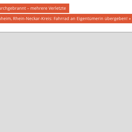
rchgebrannt – mehrere Verletzte
heim, Rhein-Neckar-Kreis: Fahrrad an Eigentümerin übergeben!