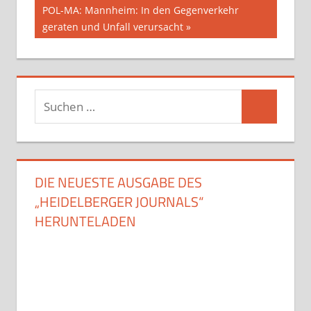
Nächster
POL-MA: Mannheim: In den Gegenverkehr
Beitrag:
geraten und Unfall verursacht
Suchen
Suchen
nach:
DIE NEUESTE AUSGABE DES
„HEIDELBERGER JOURNALS“
HERUNTELADEN