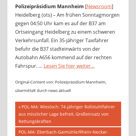
Polizeipräsidium Mannheim
[
Newsroom
]
Heidelberg (ots) – Am frühen Sonntagmorgen
gegen 04:50 Uhr kam es auf der B37 am
Ortseingang Heidelberg zu einem schweren
Verkehrsunfall. Ein 35-jähriger Taxifahrer
befuhr die B37 stadteinwärts von der
Autobahn A656 kommend auf der rechten
Fahrspur. …
Lesen Sie hier weiter…
Original-Content von: Polizeipräsidium Mannheim,
übermittelt durch news aktuell
Beitragsnavigation
Vorheriger
POL-MA: Wiesloch: 74-jähriger Rollstuhlfahrer
Beitrag:
aus misslicher Lage befreit, Großeinsatz von
Rettungskräften
Nächster
POL-MA: Eberbach-Gaimühle/Rhein-Neckar-