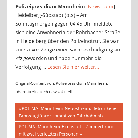
Polizeipräsidium Mannheim
[
Newsroom
]
Heidelberg-Südstadt (ots) – Am
Sonntagmorgen gegen 04.45 Uhr meldete
sich eine Anwohnerin der Rohrbacher Straße
in Heidelberg über den Polizeinotruf. Sie war
kurz zuvor Zeuge einer Sachbeschädigung an
Kfz geworden und habe nunmehr die
Verfolgung …
Lesen Sie hier weiter…
Original-Content von: Polizeipräsidium Mannheim,
übermittelt durch news aktuell
Beitragsnavigation
Vorheriger
POL-MA: Mannheim-Neuostheim: Betrunkener
Beitrag:
Fahrzeugführer kommt von Fahrbahn ab
Nächster
POL-MA: Mannheim-Hochstätt – Zimmerbrand
Beitrag:
mit zwei verletzten Personen