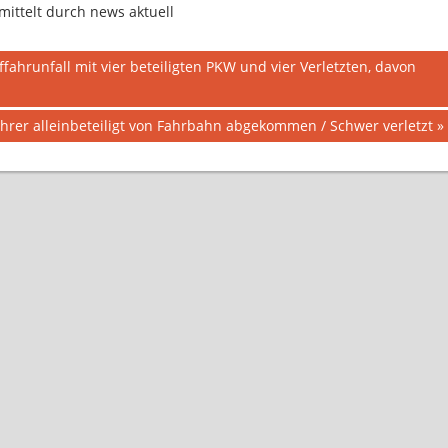
ittelt durch news aktuell
ahrunfall mit vier beteiligten PKW und vier Verletzten, davon
hrer alleinbeteiligt von Fahrbahn abgekommen / Schwer verletzt