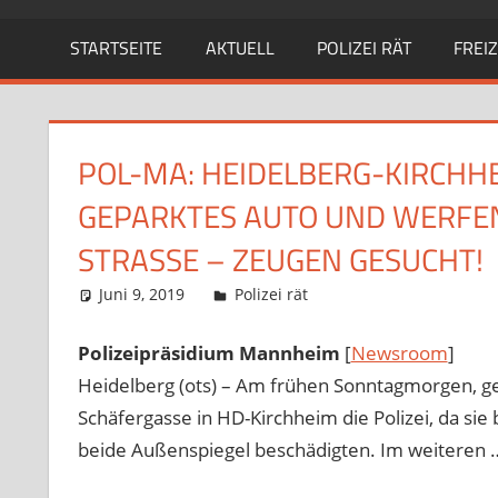
STARTSEITE
AKTUELL
POLIZEI RÄT
FREIZ
POL-MA: HEIDELBERG-KIRCHH
GEPARKTES AUTO UND WERFEN
STRASSE – ZEUGEN GESUCHT!
Juni 9, 2019
Richard Uhl
Polizei rät
Polizeipräsidium Mannheim
[
Newsroom
]
Heidelberg (ots) – Am frühen Sonntagmorgen, ge
Schäfergasse in HD-Kirchheim die Polizei, da s
beide Außenspiegel beschädigten. Im weiteren