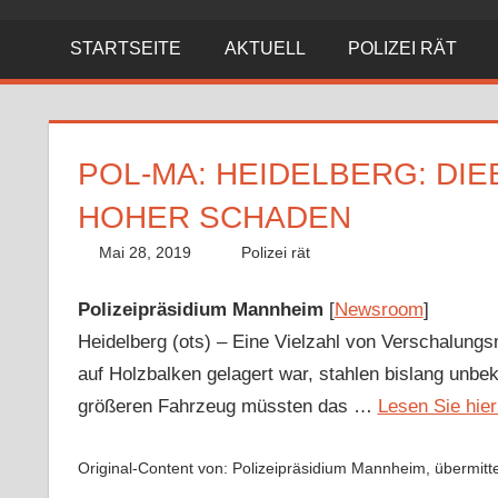
STARTSEITE
AKTUELL
POLIZEI RÄT
POL-MA: HEIDELBERG: DI
HOHER SCHADEN
Mai 28, 2019
Richard Uhl
Polizei rät
Polizeipräsidium Mannheim
[
Newsroom
]
Heidelberg (ots) – Eine Vielzahl von Verschalungs
auf Holzbalken gelagert war, stahlen bislang unb
größeren Fahrzeug müssten das …
Lesen Sie hie
Original-Content von: Polizeipräsidium Mannheim, übermitte