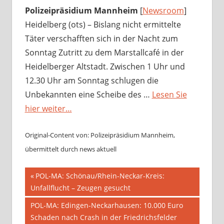
Polizeipräsidium Mannheim
[
Newsroom
]
Heidelberg (ots) – Bislang nicht ermittelte
Täter verschafften sich in der Nacht zum
Sonntag Zutritt zu dem Marstallcafé in der
Heidelberger Altstadt. Zwischen 1 Uhr und
12.30 Uhr am Sonntag schlugen die
Unbekannten eine Scheibe des …
Lesen Sie
hier weiter…
Original-Content von: Polizeipräsidium Mannheim,
übermittelt durch news aktuell
Beitragsnavigation
Vorheriger
POL-MA: Schönau/Rhein-Neckar-Kreis:
Beitrag:
Unfallflucht – Zeugen gesucht
Nächster
POL-MA: Edingen-Neckarhausen: 10.000 Euro
Beitrag:
Schaden nach Crash in der Friedrichsfelder