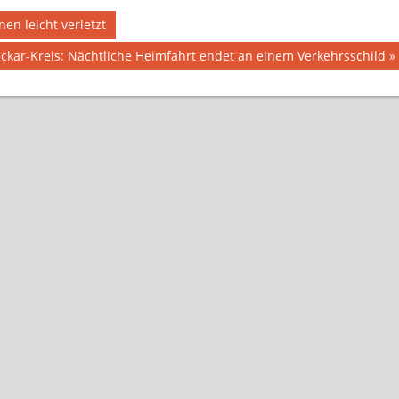
en leicht verletzt
ar-Kreis: Nächtliche Heimfahrt endet an einem Verkehrsschild