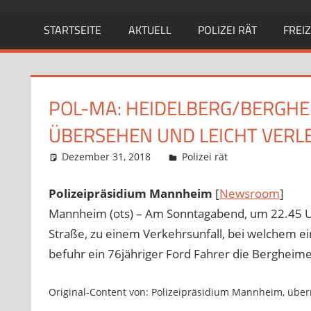
STARTSEITE
AKTUELL
POLIZEI RÄT
FREIZ
POL-MA: HEIDELBERG/BERGHEI
BERSEHEN UND LEICHT VERLE
Dezember 31, 2018
Richard Uhl
Polizei rät
Polizeipräsidium Mannheim
[
Newsroom
]
Mannheim (ots) – Am Sonntagabend, um 22.45 Uh
Straße, zu einem Verkehrsunfall, bei welchem ei
befuhr ein 76jähriger Ford Fahrer die Bergheim
Original-Content von: Polizeipräsidium Mannheim, überm