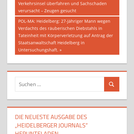
Beitrag:
Verkehrsinsel überfahren und Sachschaden
verursacht – Zeugen gesucht
Nächster
POL-MA: Heidelberg: 27-Jähriger Mann wegen
Beitrag:
Verdachts des räuberischen Diebstahls in
Tateinheit mit Körperverletzung auf Antrag der
Staatsanwaltschaft Heidelberg in
Untersuchungshaft.
Suchen
Suchen
nach:
DIE NEUESTE AUSGABE DES
„HEIDELBERGER JOURNALS“
HERUNTELADEN