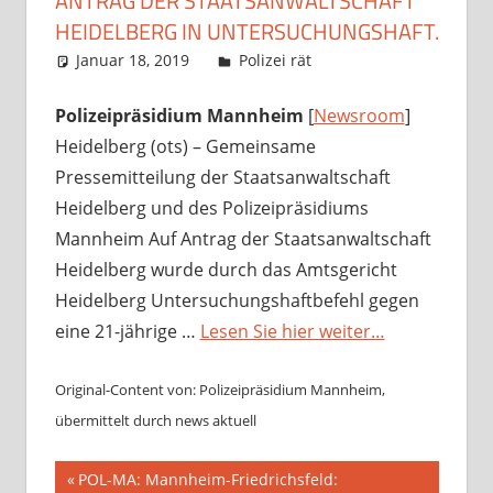
ANTRAG DER STAATSANWALTSCHAFT
HEIDELBERG IN UNTERSUCHUNGSHAFT.
Januar 18, 2019
Richard Uhl
Polizei rät
Polizeipräsidium Mannheim
[
Newsroom
]
Heidelberg (ots) – Gemeinsame
Pressemitteilung der Staatsanwaltschaft
Heidelberg und des Polizeipräsidiums
Mannheim Auf Antrag der Staatsanwaltschaft
Heidelberg wurde durch das Amtsgericht
Heidelberg Untersuchungshaftbefehl gegen
eine 21-jährige …
Lesen Sie hier weiter…
Original-Content von: Polizeipräsidium Mannheim,
übermittelt durch news aktuell
Beitragsnavigation
Vorheriger
POL-MA: Mannheim-Friedrichsfeld: