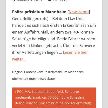
Polizeipräsidium Mannheim
[
Newsroom
]
Gem. Reilingen (ots) – Bei dem Lkw-Unfall
handelt es sich nach ersten Erkenntnissen um
einem Auffahrunfall, an dem zwei 40-Tonnen-
Sattelzüge beteiligt sind. Beide Fahrer wurden
verletzt in klinken gebracht. Über die Schwere
ihrer Verletzungen liegen …
Lesen Sie hier
weiter…
Original-Content von: Polizeipräsidium Mannheim,
übermittelt durch news aktuell
Beitragsnavigation
Vorheriger
POL-MA: Lobbach-Lobenfeld: Scheune
Beitrag:
niedergebrannt; ca. 70.000.- Euro Schaden;
Brandursache unklar; Kriminalpolizei ermittelt;