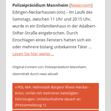
Polizeipräsidium Mannheim
[
Newsroom
]
Edingen-Neckarhausen (ots) – Im Laufe des
Samstags, zwischen 11 Uhr und 20:15 Uhr,
wurde in ein Einfamilienhaus in der Adalbert-
Stifter-Straße eingebrochen. Durch
Einschlagen eines Fensters hatten sich ein
oder mehrere bislang unbekannte Täter …
Lesen Sie hier weiter…
Original-Content von: Polizeipräsidium Mannheim,
übermittelt durch news aktuell
Beitragsnavigation
Vorheriger
POL-MA: Helmstadt-Bargen/ Rhein-Neckar-
Beitrag:
Kreis: Unfall mit mehreren beteiligten
Fahrzeugen, Unfallaufnahme dauert an
(Pressemeldung 1)