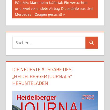
Nächster
POL-MA: Mannheim-Käfertal: Ein versuchter
Beitrag:
und zwei vollendete Airbag-Diebstähle aus drei
Mercedes – Zeugen gesucht!
Suchen
Suchen
nach:
DIE NEUESTE AUSGABE DES
„HEIDELBERGER JOURNALS“
HERUNTELADEN