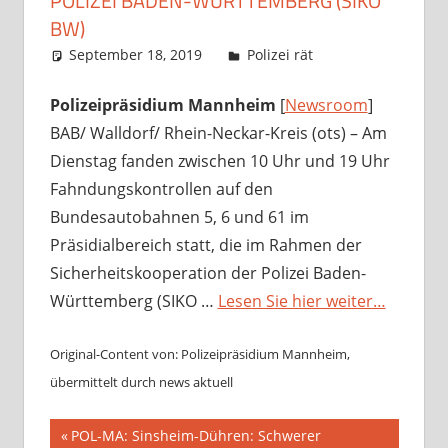
POLIZEI BADEN-WÜRTTEMBERG (SIKO
BW)
September 18, 2019
Richard Uhl
Polizei rät
Polizeipräsidium Mannheim
[
Newsroom
]
BAB/ Walldorf/ Rhein-Neckar-Kreis (ots) – Am
Dienstag fanden zwischen 10 Uhr und 19 Uhr
Fahndungskontrollen auf den
Bundesautobahnen 5, 6 und 61 im
Präsidialbereich statt, die im Rahmen der
Sicherheitskooperation der Polizei Baden-
Württemberg (SIKO …
Lesen Sie hier weiter…
Original-Content von: Polizeipräsidium Mannheim,
übermittelt durch news aktuell
Beitragsnavigation
Vorheriger
POL-MA: Sinsheim-Dühren: Schwerer