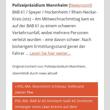
Polizeipräsidium Mannheim
[
Newsroom
]
BAB 61 / Speyer / Hockenheim / Rhein-Neckar-
Kreis (ots) – Am Mittwochnachmittag kam es
auf der BAB 61 zu einem schweren
Verkehrsunfall, wobei mehrere Personen
verletzt wurden – eine davon schwer. Nach
bisherigem Ermittlungsstand geriet der
Fahrer …
Lesen Sie hier weiter…
Original-Content von: Polizeipräsidium Mannheim,
übermittelt durch news aktuell
Beitragsnavigation
Vorheriger
POL-MA: Mannheim-Schönau: Vollbrand
Beitrag:
zweier Pkw
Nächster
POL-MA: BAB 6/ AS Sinsheim Süd/ AS Sinsheim:
Beitrag:
Anhänger eines Lkws brennt auf dem