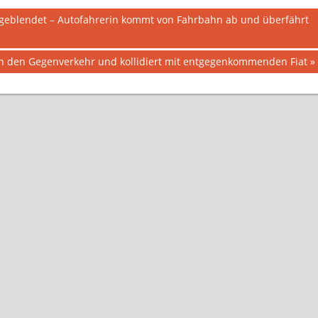
geblendet – Autofahrerin kommt von Fahrbahn ab und überfährt
 in den Gegenverkehr und kollidiert mit entgegenkommenden Fiat