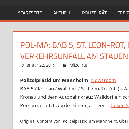
STARTSEITE
AKTUELL
POLIZEI RÄT
FREIZ
POL-MA: BAB 5, ST. LEON-RO
VERKEHRSUNFALL AM STAUEN
Januar 22, 2019
Richard Uhl
Polizei rät
Polizeipräsidium Mannheim
[
Newsroom
]
BAB 5 / Kronau / Walldorf / St. Leon-Rot (ots) 
Kronau und dem Autobahnkreuz Walldorf ein schw
Person verletzt wurde. Ein 65-Jähriger …
Lesen S
Original-Content von: Polizeipräsidium Mannheim, überm