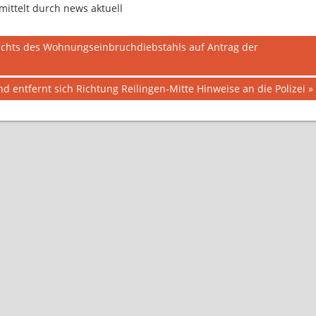
ittelt durch news aktuell
achts des Wohnungseinbruchdiebstahls auf Antrag der
d entfernt sich Richtung Reilingen-Mitte Hinweise an die Polizei