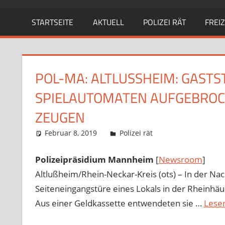
STARTSEITE
AKTUELL
POLIZEI RÄT
FREIZ
POL-MA: ALTLUSSHEIM: GASTST
PIELAUTOMATEN AUFGEBROCHE
EUGEN
Februar 8, 2019
Richard Uhl
Polizei rät
Polizeipräsidium Mannheim
[
Newsroom
]
Altlußheim/Rhein-Neckar-Kreis (ots) – In der N
Seiteneingangstüre eines Lokals in der Rheinhäu
Aus einer Geldkassette entwendeten sie …
Lesen