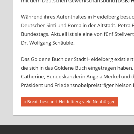
mit dem Deutschen Gewerkschaftsbund (DGB) He
Während ihres Aufenthaltes in Heidelberg besu
Deutscher Sinti und Roma in der Altstadt. Petra 
Bundestags. Aktuell ist sie eine von fünf Stellv
Dr. Wolfgang Schäuble.
Das Goldene Buch der Stadt Heidelberg existiert
die sich in das Goldene Buch eingetragen haben
Catherine, Bundeskanzlerin Angela Merkel und d
Präsident und Friedensnobelpreisträger Nelson
Beitragsnavigation
Vorheriger
Brexit beschert Heidelberg viele Neubürger
Beitrag: