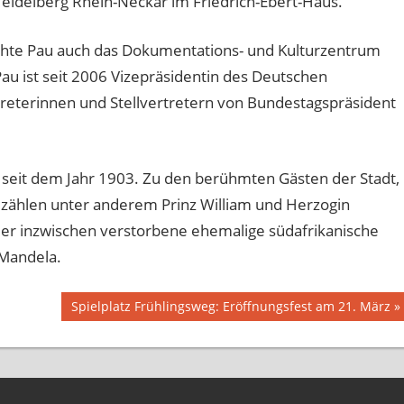
idelberg Rhein-Neckar im Friedrich-Ebert-Haus.
chte Pau auch das Dokumentations- und Kulturzentrum
Pau ist seit 2006 Vizepräsidentin des Deutschen
ertreterinnen und Stellvertretern von Bundestagspräsident
 seit dem Jahr 1903. Zu den berühmten Gästen der Stadt,
, zählen unter anderem Prinz William und Herzogin
er inzwischen verstorbene ehemalige südafrikanische
 Mandela.
Nächster
Spielplatz Frühlingsweg: Eröffnungsfest am 21. März
Beitrag: